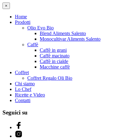
×
Home
Prodotti
Olio Evo Bio
Blend Aliments Salento
Monocultivar Aliments Salento
Caffè
Caffè in grani
Caffè macinato
Caffè in cialde
Macchine caffè
Coffret
Coffret Regalo Oli Bio
Chi siamo
Lo Chef
Ricette e Video
Contatti
Seguici su