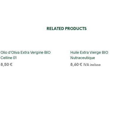
RELATED PRODUCTS
Olio d’Oliva Extra Vergine BIO
Huile Extra Vierge BIO
Celline 01
Nutraceutique
8,50
€
8,60
€
IVA inclusa
SELECT OPTIONS
ADD TO CART