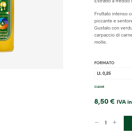
Estratto a freddo 
Fruttato intenso 
piccante e sentore
Gustalo con verdur
carpaccio di carne
molle.
FORMATO
CLEAR
8,50
€
IVA i