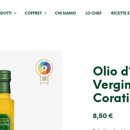
DOTTI
COFFRET
CHI SIAMO
LO CHEF
RICETTE 
Olio d
Vergi
Corat
8,50
€