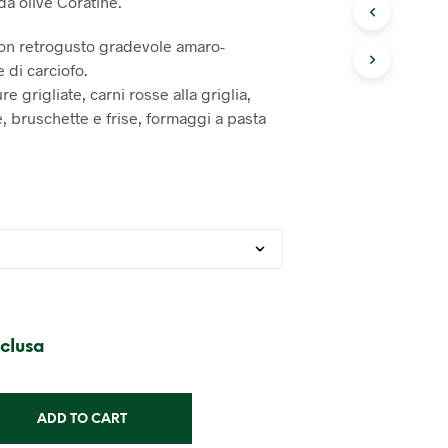
da olive Coratine.
con retrogusto gradevole amaro-
 di carciofo.
e grigliate, carni rosse alla griglia,
, bruschette e frise, formaggi a pasta
nclusa
ADD TO CART