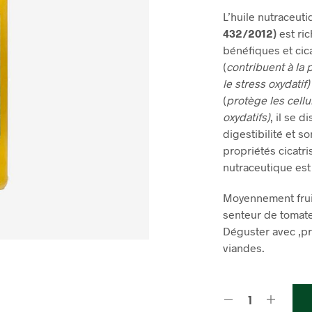
L’huile nutraceut
432/2012)
est ric
bénéfiques et cic
(
contribuent à la 
le stress oxydatif)
(
protège les cell
oxydatifs)
, il se d
digestibilité et s
propriétés cicatri
nutraceutique es
Moyennement fruit
senteur de tomate
Déguster avec ,pre
viandes.