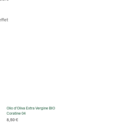
ffet
Olio d’Oliva Extra Vergine BIO
Coratine 04
8,50
€
SELECT OPTIONS