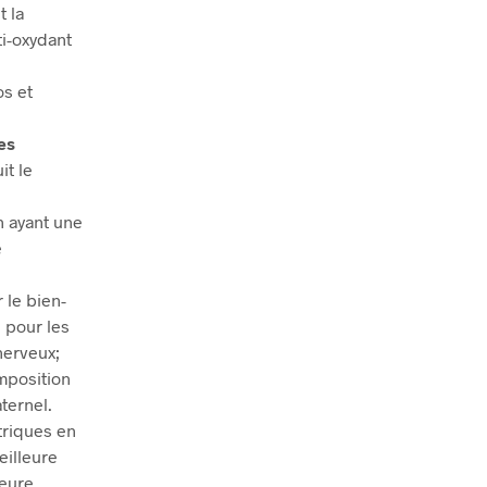
t la
ti-oxydant
os et
es
it le
n ayant une
e
 le bien-
 pour les
nerveux;
omposition
ternel.
striques en
eilleure
leure