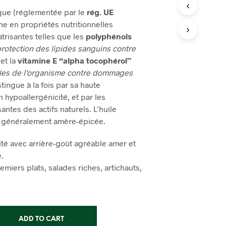
ique (réglementée par le
rég. UE
he en propriétés nutritionnelles
atrisantes telles que les
polyphénols
protection des lipides sanguins contre
et la
vitamine E “alpha tocophérol”
ules de l’organisme contre dommages
istingue à la fois par sa haute
on hypoallergénicité, et par les
santes des actifs naturels. L’huile
t généralement amère-épicée.
é avec arrière-goùt agréable amer et
.
miers plats, salades riches, artichauts,
ADD TO CART