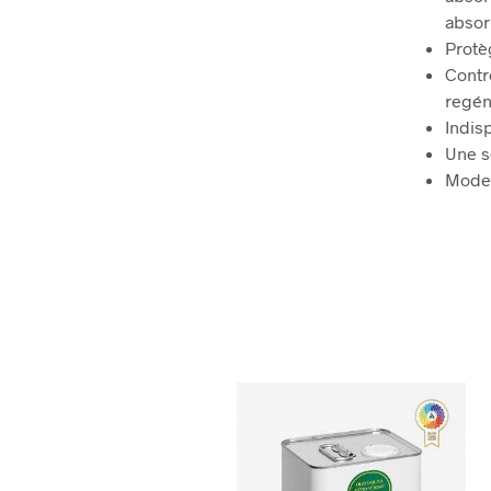
absor
Protè
Contre
regén
Indis
Une s
Modes