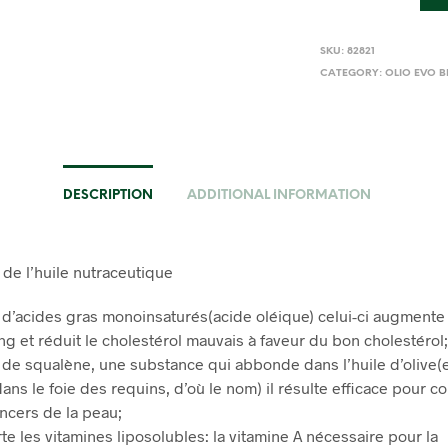
SKU:
82821
CATEGORY:
OLIO EVO B
DESCRIPTION
ADDITIONAL INFORMATION
 de l’huile nutraceutique
 d’acides gras monoinsaturés(acide oléique) celui-ci augmente l
ng et réduit le cholestérol mauvais à faveur du bon cholestérol;
 de squalène, une substance qui abbonde dans l’huile d’olive(
ans le foie des requins, d’où le nom) il résulte efficace pour co
ancers de la peau;
te les vitamines liposolubles: la vitamine A nécessaire pour la