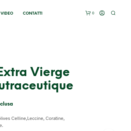
0
E VIDEO
CONTATTI
Extra Vierge
utraceutique
nclusa
olives Celline,Leccine, Coratine,
e.