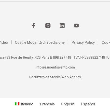
Video
Costi e Modalità di Spedizione
Privacy Policy
Cook
nce) 83 Rue de Reuilly, RCS Paris B 898 227 418 - TVA FR53898227418 | UF
info@alimentsalento.com
Realizzato da
Stonks Web Agency
Italiano
Français
English
Español