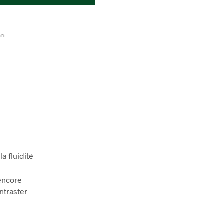
IO
a fluidité
encore
ntraster