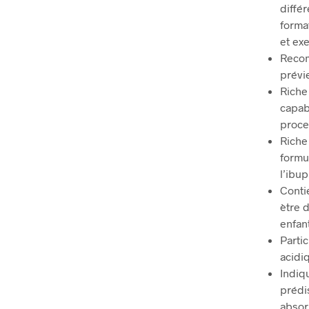
différ
forma
et ex
Recom
prévi
Riche
capabl
proce
Riche
formu
l’ibu
Conti
ètre 
enfan
Parti
acidiq
Indiqu
prédi
absor