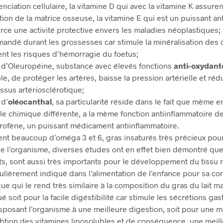
enciation cellulaire, la vitamine D qui avec la vitamine K assuren
tion de la matrice osseuse, la vitamine E qui est un puissant an
erce une activité protective envers les maladies néoplastiques;
andé durant les grossesses car stimule la minéralisation des 
ent les risques d’hémorragie du foetus;
 d’Oleuropéine, substance avec élevés fonctions
anti-oxydant
e, de protéger les artères, baisse la pression artérielle et rédu
ssus artériosclérotique;
 d’
oléocanthal
, sa particularité réside dans le fait que mème e
le chimique différente, a la mème fonction antiinflammatoire d
profène, un puissant médicament antiinflammatoire.
ent beaucoup d’oméga 3 et 6, gras insaturés très précieux pour
de l’organisme, diverses études ont en effet bien démontré que
ts, sont aussi très importants pour le développement du tissu 
culièrement indiqué dans l’alimentation de l’enfance pour sa c
ue qui le rend très similaire à la composition du gras du lait ma
é soit pour la facile digéstibilité car stimule les sécrétions ga
sposant l’organisme à une meilleure digestion, soit pour une m
btion des vitamines liposolubles et de conséquence, une meil