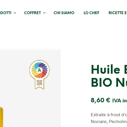
DOTTI
COFFRET
CHI SIAMO
LO CHEF
RICETTE 
Huile 
BIO N
8,60
€
IVA i
Extraite à froid d’
Nociare, Pecholin