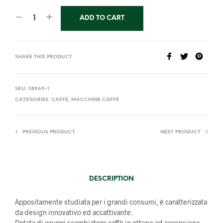
ADD TO CART
SHARE THIS PRODUCT
SKU:
28969-1
CATEGORIES:
CAFFÈ
,
MACCHINE CAFFÈ
PREVIOUS PRODUCT
NEXT PRODUCT
DESCRIPTION
Appositamente studiata per i grandi consumi, è caratterizzata
da design innovativo ed accattivante.
Dotata di gruppi scambiatore caffè in ottone ad accensione