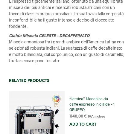
È l’espresso tipicamente italiano, ottenuto da una equilibrata
miscela dei più antichi e ricercati robusta africani con un
tocco di classici arabica brasiliani. La sua tazza dalla corposità
inconfondibile ha il gusto intenso e deciso di cioccolato
fondente.
Cialda Miscela CELESTE – DECAFFEINATO
Miscela armoniosa tra i grandi arabica dell’America Latina con
selezionati robusta indiani. La sua tazza di caffè decaffeinato
è molto bilanciata, dal corpo unico, con un gusto di caramello,
frutta secca e pane tostato.
RELATED PRODUCTS
“Jessica” Macchina da
caffè espresso in cialde – 1
GRUPPO
1140,00
€
IVA inclusa
ADD TO CART