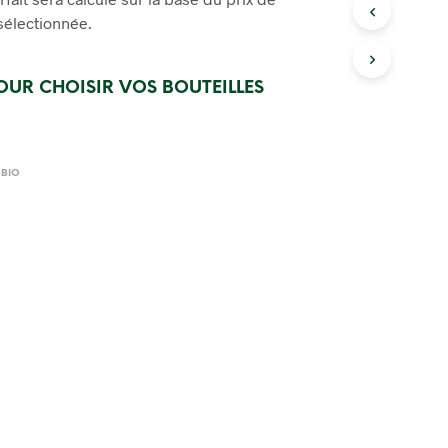
S
sélectionnée.
I
N
T
H
POUR CHOISIR VOS BOUTEILLES
E
C
A
R
 BIO
T
.