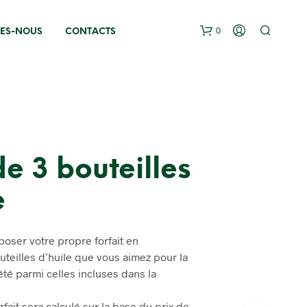
0
ES-NOUS
CONTACTS
e 3 bouteilles
e
N
O
P
R
ser votre propre forfait en
O
uteilles d’huile que vous aimez pour la
D
iété parmi celles incluses dans la
U
C
T
orfait sera calculé sur la base du prix de