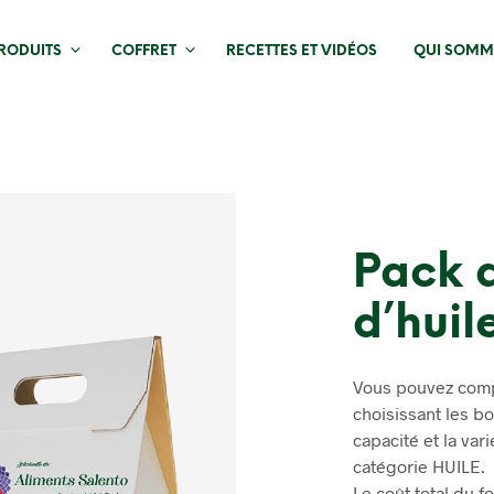
RODUITS
COFFRET
RECETTES ET VIDÉOS
QUI SOMM
Pack d
d’huil
Vous pouvez compo
choisissant les bo
capacité et la var
catégorie HUILE.
Le coût total du f