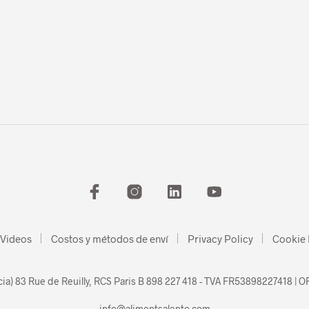
 Videos
Costos y métodos de enví
Privacy Policy
Cookie 
cia) 83 Rue de Reuilly, RCS Paris B 898 227 418 - TVA FR53898227418 | OF
info@alimentsalento.com