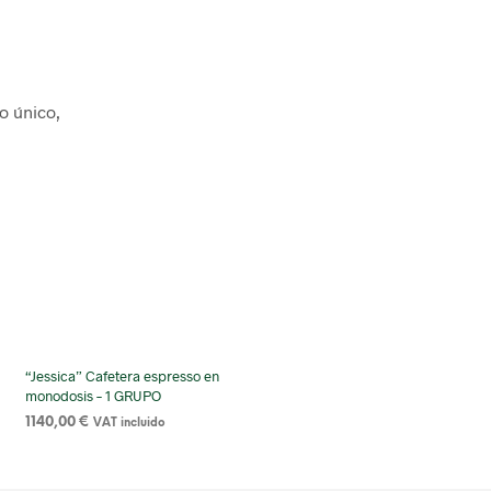
o único,
“Jessica” Cafetera espresso en
monodosis – 1 GRUPO
1140,00
€
VAT incluido
ADD TO CART