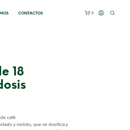
0
OMOS
CONTACTOS
e 18
osis
 de café
ostado y molido, que se dosifica y