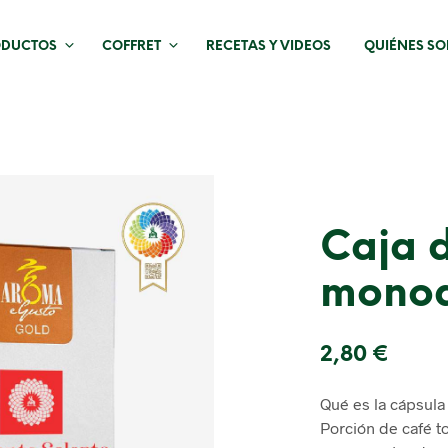
ODUCTOS
COFFRET
RECETAS Y VIDEOS
QUIÉNES S
Caja d
monod
2,80
€
Qué es la cápsula
Porción de café t