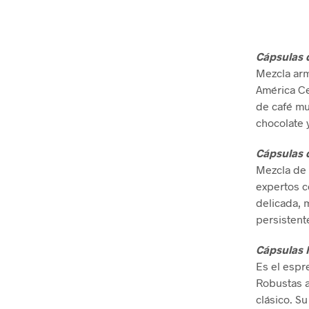
Cápsulas
Mezcla arm
América Ce
de café mu
chocolate 
Cápsulas 
Mezcla de f
expertos c
delicada, 
persistent
Cápsulas
Es el espr
Robustas a
clásico. S