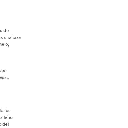
as de
es una taza
melo,
por
resso
de los
sileño
o del