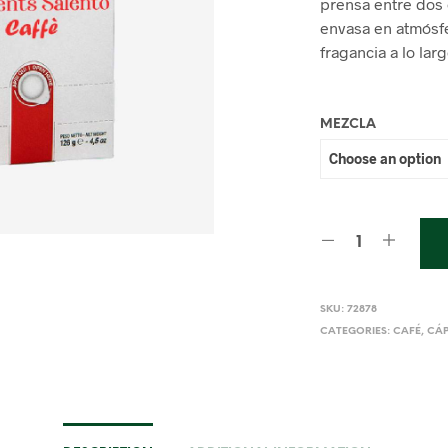
prensa entre dos 
envasa en atmósfe
fragancia a lo lar
MEZCLA
SKU:
72878
CATEGORIES:
CAFÉ
,
CÁP