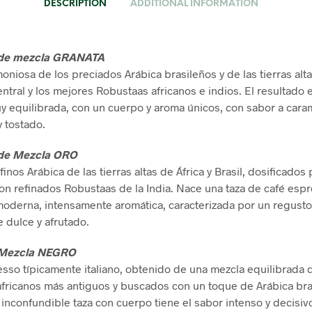
DESCRIPTION
ADDITIONAL INFORMATION
 de mezcla GRANATA
oniosa de los preciados Arábica brasileños y de las tierras alt
ntral y los mejores Robustaas africanos e indios. El resultado 
y equilibrada, con un cuerpo y aroma únicos, con sabor a cara
y tostado.
de Mezcla ORO
inos Arábica de las tierras altas de África y Brasil, dosificados 
on refinados Robustaas de la India. Nace una taza de café esp
moderna, intensamente aromática, caracterizada por un regusto
e dulce y afrutado.
 Mezcla NEGRO
esso típicamente italiano, obtenido de una mezcla equilibrada 
fricanos más antiguos y buscados con un toque de Arábica bra
u inconfundible taza con cuerpo tiene el sabor intenso y decisiv