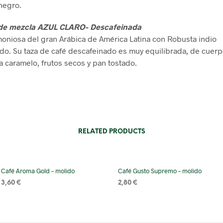
negro.
de mezcla AZUL CLARO- Descafeinada
oniosa del gran Arábica de América Latina con Robusta indio
do. Su taza de café descafeinado es muy equilibrada, de cuerp
a caramelo, frutos secos y pan tostado.
RELATED PRODUCTS
Café Aroma Gold – molido
Café Gusto Supremo – molido
3,60
€
2,80
€
SELECT OPTIONS
SELECT OPTIONS